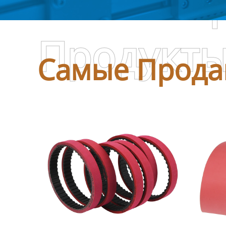
Самые П
Продукт
Самые Прода