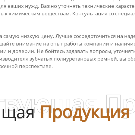
я ваших нужд. Важно уточнять технические характер
ть к химическим веществам. Консультация со специ
а самую низкую цену. Лучше сосредоточиться на над
ращайте внимание на опыт работы компании и нали
и и доверии. Не бойтесь задавать вопросы, уточнят
оизводителя зубчатых полиуретановых ремней, вы об
срочной перспективе.
твующая П
ющая
Продукция