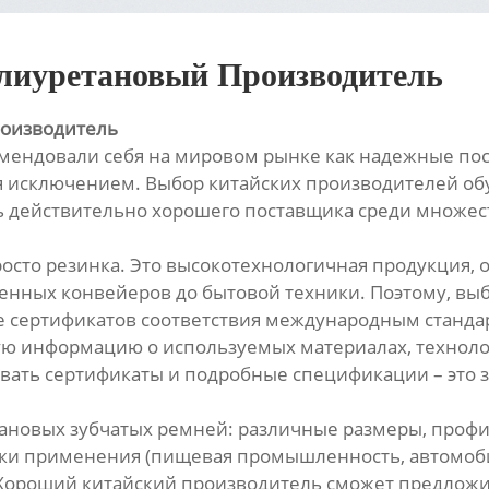
олиуретановый Производитель
роизводитель
омендовали себя на мировом рынке как надежные по
я исключением. Выбор китайских производителей об
ть действительно хорошего поставщика среди множе
осто резинка. Это высокотехнологичная продукция, о
нных конвейеров до бытовой техники. Поэтому, выб
 сертификатов соответствия международным стандар
ю информацию о используемых материалах, технолог
ивать сертификаты и подробные спецификации – это з
новых зубчатых ремней: различные размеры, профил
ики применения (пищевая промышленность, автомоби
Хороший китайский производитель сможет предложи