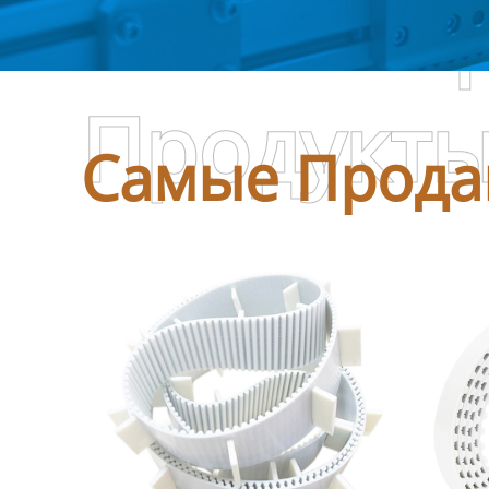
Самые П
Продукт
Самые Прода