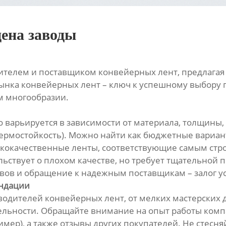
цена заводы
телем и поставщиком конвейерных лент, предлагая
ынка конвейерных лент – ключ к успешному выбору 
м многообразии.
о варьируется в зависимости от материала, толщин
 термостойкость). Можно найти как бюджетные вариан
ысококачественные ленты, соответствующие самым с
ельствует о плохом качестве, но требует тщательной
вов и обращение к надежным поставщикам – залог у
ендации
водителей конвейерных лент, от мелких мастерских
ельности. Обращайте внимание на опыт работы комп
мер), а также отзывы других покупателей. Не стесня