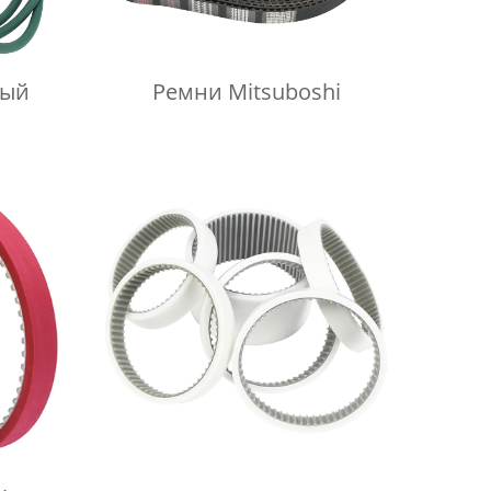
лый
Ремни Mitsuboshi