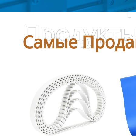
Самые П
Продукт
Самые Прода