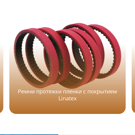
Ремни протяжки пленки с покрытием
Linatex