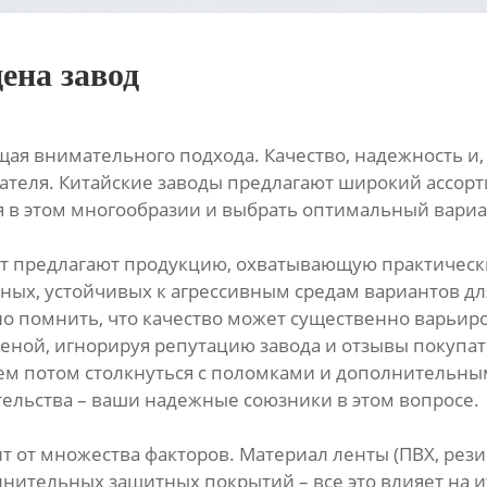
ена завод
ая внимательного подхода. Качество, надежность и,
ателя. Китайские заводы предлагают широкий ассор
я в этом многообразии и выбрать оптимальный вариа
 предлагают продукцию, охватывающую практически 
ных, устойчивых к агрессивным средам вариантов 
о помнить, что качество может существенно варьиро
 ценой, игнорируя репутацию завода и отзывы покуп
ем потом столкнуться с поломками и дополнительны
тельства – ваши надежные союзники в этом вопросе.
 от множества факторов. Материал ленты (ПВХ, резин
лнительных защитных покрытий – все это влияет на 