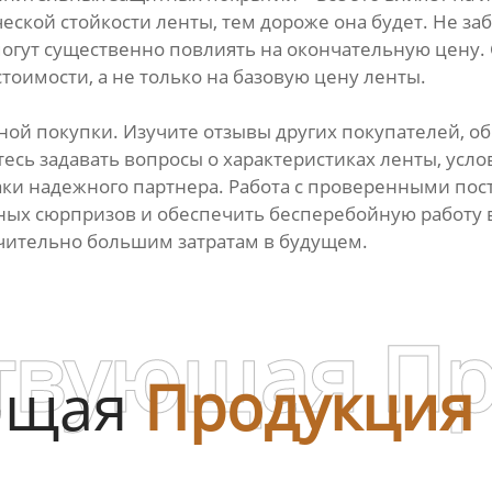
еской стойкости ленты, тем дороже она будет. Не з
гут существенно повлиять на окончательную цену.
оимости, а не только на базовую цену ленты.
ой покупки. Изучите отзывы других покупателей, об
тесь задавать вопросы о характеристиках ленты, усл
наки надежного партнера. Работа с проверенными 
ых сюрпризов и обеспечить бесперебойную работу в
ачительно большим затратам в будущем.
твующая П
ющая
Продукция