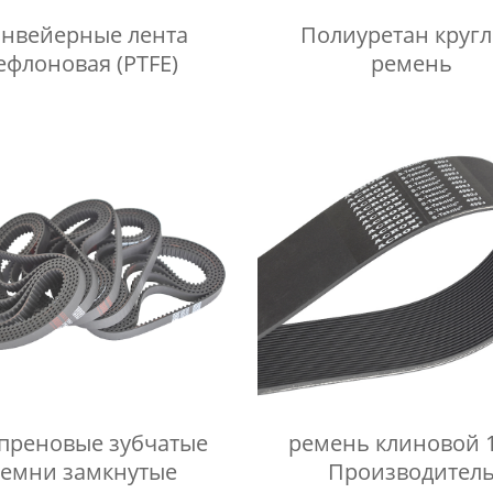
онвейерные лента
Полиуретан круг
ефлоновая (PTFE)
ремень
преновые зубчатые
ремень клиновой 
емни замкнутые
Производител