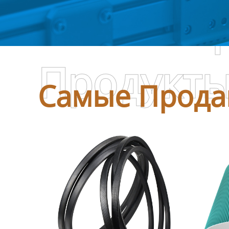
Самые П
Продукт
Самые Прода