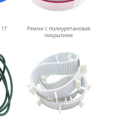
 17
Ремни с полиуретановая
ь
покрытием