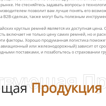
а рынке. Не стесняйтесь задавать вопросы о техноло
оизводителем позволит вам лучше понять его возмож
 B2B-сделках, также могут быть полезным инструме
айских круглых ремней является их доступная цена. 
сть включает не только цену самих ремней, но и ра
е эти факторы. Хорошо продуманная логистика помож
, авиационный или железнодорожный) зависит от сро
дными поставками, и позаботьтесь о страховании гру
твующая П
ющая
Продукция