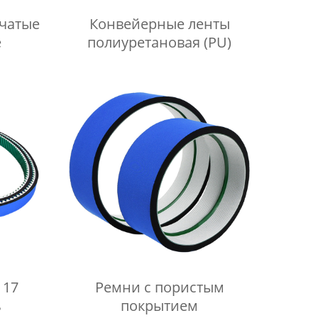
чатые
Конвейерные ленты
е
полиуретановая (PU)
 17
Ремни с пористым
ь
покрытием