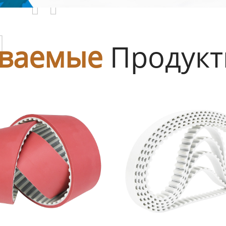
ы
ваемые
Продук