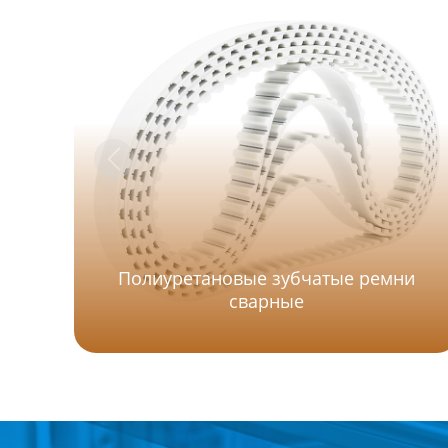
Полиуретановые зубчатые ремни
сварные