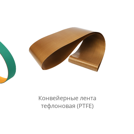
и
Конвейерные лента
тефлоновая (PTFE)