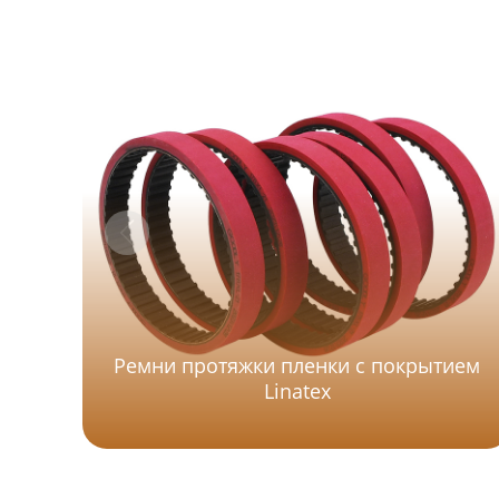
Ремни протяжки пленки с покрытием
Linatex