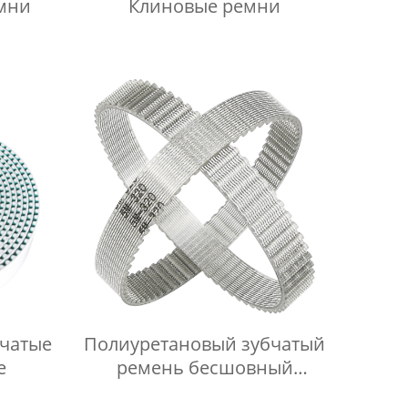
мни
Клиновые ремни
чатые
Полиуретановый зубчатый
е
ремень бесшовный
прозрачный