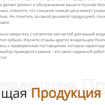
 делает ремонт и обслуживание вашего Hyundai бол
ако, помните, что слишком низкая цена может указы
ю. Не гонитесь за самой дешевой продукцией, поск
ущем.
ьно сверьтесь с каталогом запчастей для вашей мод
 тип зубьев. Изучите отзывы других владельцев Hyu
сь к проверенным поставщикам, которые гарантирую
выбор приводного ремня – это залог надежной работ
сти!
твующая П
ющая
Продукция