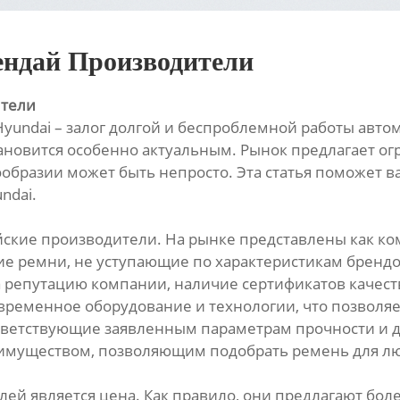
ендай Производители
ители
yundai – залог долгой и беспроблемной работы авто
тановится особенно актуальным. Рынок предлагает ог
ообразии может быть непросто. Эта статья поможет в
ndai.
итайские производители. На рынке представлены как 
щие ремни, не уступающие по характеристикам бренд
репутацию компании, наличие сертификатов качеств
временное оборудование и технологии, что позволя
тветствующие заявленным параметрам прочности и д
имуществом, позволяющим подобрать ремень для лю
й является цена. Как правило, они предлагают бол