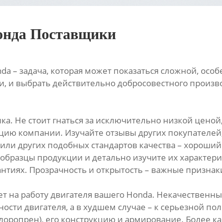
хонда Поставщики
и
a – задача, которая может показаться сложной, ос
, и выбрать действительно добросовестного произво
а. Не стоит гнаться за исключительно низкой ценой,
цию компании. Изучайте отзывы других покупателе
или других подобных стандартов качества – хороший
бразцы продукции и детально изучите их характерис
антиях. Прозрачность и открытость – важные призна
т на работу двигателя вашего Honda. Некачественн
ти двигателя, а в худшем случае – к серьезной по
хлоропрен), его конструкцию и армирование. Более