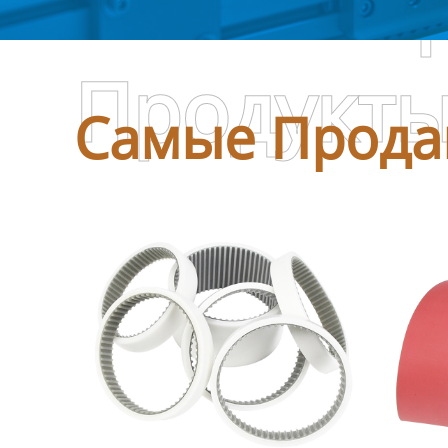
Самые П
Продукт
Самые Прода