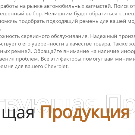
т работы на рынке автомобильных запчастей. Поиск о
ешенный выбор. Нелишним будет обратиться к специ
помочь подобрать подходящий ремень для вашей мод
.
можность сервисного обслуживания. Надежный произ
ствует о его уверенности в качестве товара. Также ж
нных ремней. Обращайте внимание на наличие инфор
овения проблем. Все эти факторы помогут вам миним
емня для вашего Chevrolet.
твующая П
ющая
Продукция