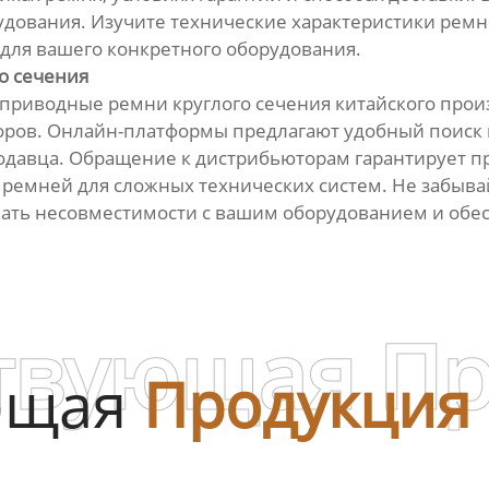
ования. Изучите технические характеристики ремне
 для вашего конкретного оборудования.
о сечения
риводные ремни круглого сечения китайского произ
оров. Онлайн-платформы предлагают удобный поиск 
давца. Обращение к дистрибьюторам гарантирует п
 ремней для сложных технических систем. Не забыва
жать несовместимости с вашим оборудованием и об
твующая П
ющая
Продукция