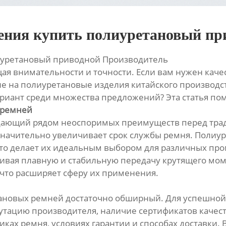
чения купить полиуретановый пр
лиуретановый приводной Производитель
ая внимательности и точности. Если вам нужен кач
ие на полиуретановые изделия китайского производс
риант среди множества предложений? Эта статья пом
 ремней
адающий рядом неоспоримых преимуществ перед тр
 значительно увеличивает срок службы ремня. Поли
, что делает их идеальным выбором для различных п
ивая плавную и стабильную передачу крутящего моме
 что расширяет сферу их применения.
ановых ремней достаточно обширный. Для успешно
тацию производителя, наличие сертификатов качест
иках ремня, условиях гарантии и способах доставки.