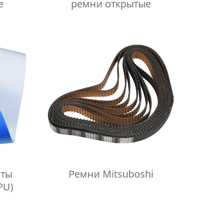
е
ремни открытые
нты
Ремни Mitsuboshi
PU)