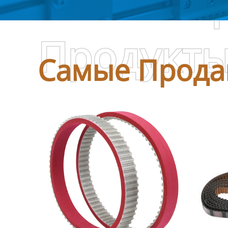
Самые П
Продукт
Самые Прода