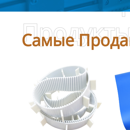
Самые П
Продукт
Самые Прода