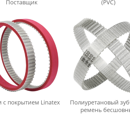
Поставщик
(PVC)
 с покрытием Linatex
Полиуретановый зу
ремень бесшовн
прозрачный