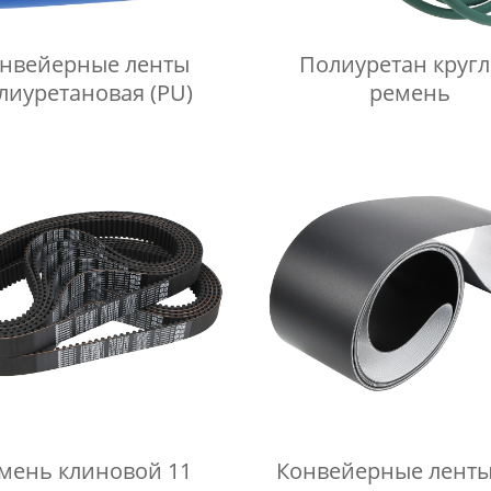
нвейерные ленты
Полиуретан круг
лиуретановая (PU)
ремень
мень клиновой 11
Конвейерные лент