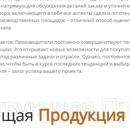
напрямую для обсуждения деталей заказа и уточнен
вора, включающего в себя все аспекты сделки, от сп
роизводственных площадок – отличный способ оцени
нала.
ается. Производители постоянно совершенствуют т
ции. Это открывает новые возможности для покупате
од различные задачи и отрасли. Однако, постоянное
ии, чтобы быть в курсе последних тенденций и выби
я – залог успеха вашего проекта.
твующая П
ющая
Продукция