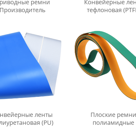
риводные ремни
Конвейерные лен
Производитель
тефлоновая (PTF
нвейерные ленты
Плоские ремн
лиуретановая (PU)
полиамидные