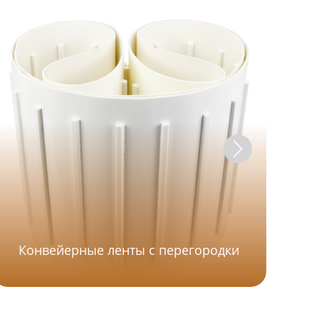
Конвейерные ленты с перегородки
рем