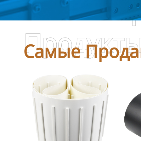
Самые П
Продукт
Самые Прода