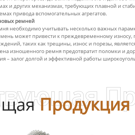
мах и других механизмах, требующих плавной и ста
емах привода вспомогательных агрегатов.
новых ремней
ня необходимо учитывать несколько важных парамет
мень может привести к преждевременному износу, 
ждений, таких как трещины, износ и порезы, являет
ена изношенного ремня предотвратит поломки и до
ия – залог долгой и эффективной работы широкоуго
твующая П
ющая
Продукция