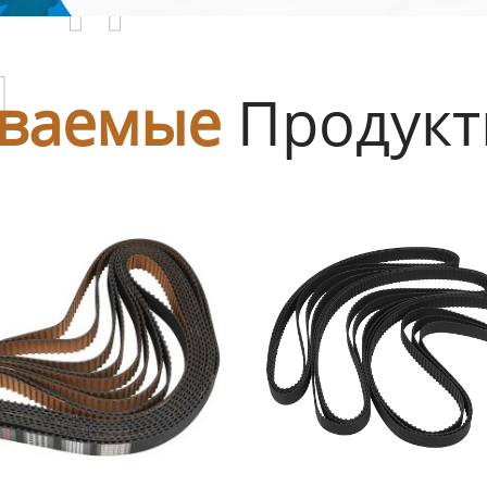
ы
ваемые
Продук