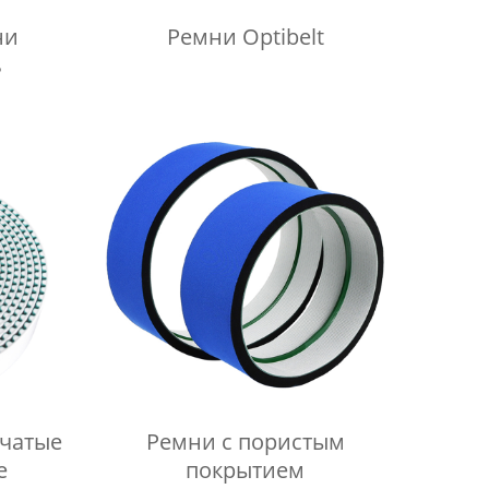
ни
Ремни Optibelt
ь
чатые
Ремни с пористым
е
покрытием