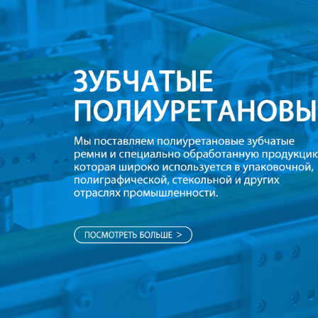
Самые П