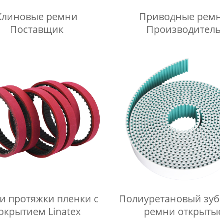
Клиновые ремни
Приводные рем
Поставщик
Производител
и протяжки пленки с
Полиуретановый зуб
окрытием Linatex
ремни открыты