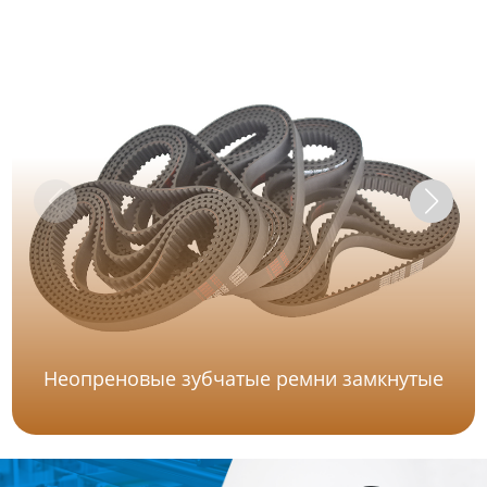
Неопреновые зубчатые ремни замкнутые