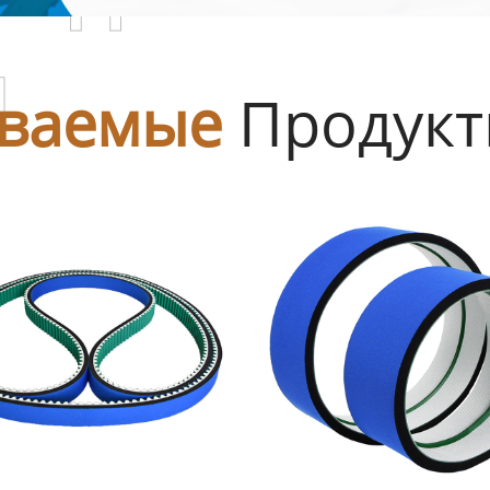
ы
ваемые
Продук