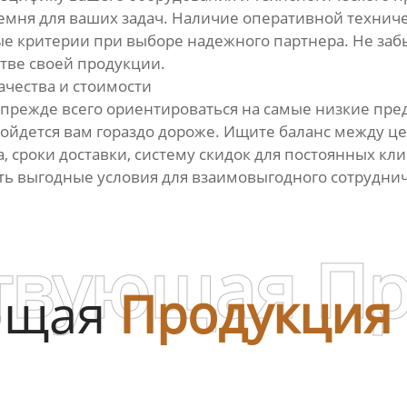
емня для ваших задач. Наличие оперативной технич
е критерии при выборе надежного партнера. Не забы
тве своей продукции.
качества и стоимости
ит прежде всего ориентироваться на самые низкие п
обойдется вам гораздо дороже. Ищите баланс между ц
, сроки доставки, систему скидок для постоянных к
ь выгодные условия для взаимовыгодного сотруднич
твующая П
ющая
Продукция