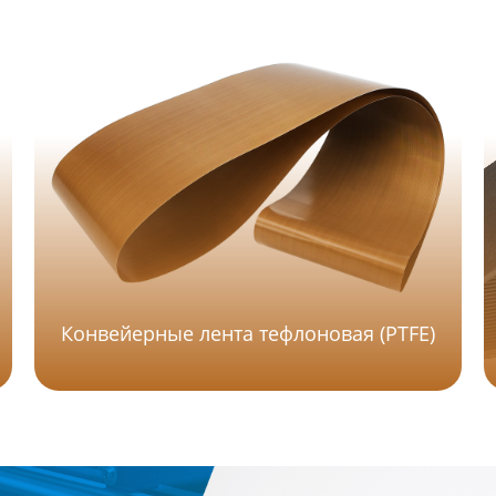
Конвейерные лента тефлоновая (PTFE)