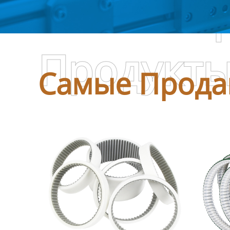
Самые П
Продукт
Самые Прода