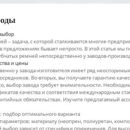
воды
 выбор
й – задача, с которой сталкиваются многие предпри
 в предложениях бывает непросто. В этой статье мы п
зубчатых ремней непосредственно у заводов-произво
ства и цены
енно у завода-изготовителя имеет ряд неоспоримых 
средников. Во-вторых, вы получаете гарантию качест
ко, выбор завода требует внимательности. Необходи
икатов качества и соответствия международным стан
антийных обязательствах. Изучите предлагаемый асс
: подбор оптимального варианта
параметров: материалу (неопрен, полиуретан, компо
й выбор зависит от специфики применения. Для выс