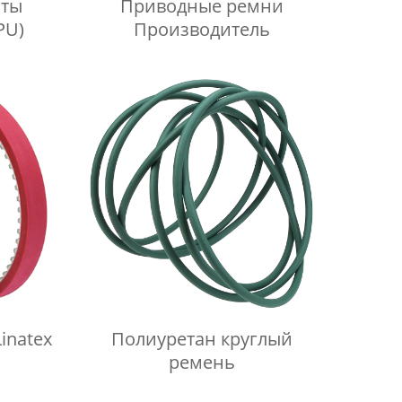
нты
Приводные ремни
PU)
Производитель
inatex
Полиуретан круглый
ремень