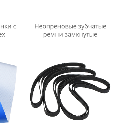
нки с
Неопреновые зубчатые
ex
ремни замкнутые