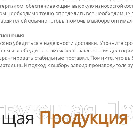
териалом, обеспечивающим высокую износостойкост
ом необходимо точно определить все необходимые 
зводителей обычно готовы помочь в выборе оптималь
отношения
ажно убедиться в надежности доставки. Уточните срок
т смысл обсудить возможность заключения долгосроч
арантировать стабильные поставки. Помните, что выб
ательный подход к выбору завода-производителя зуб
твующая П
ющая
Продукция