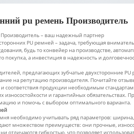
онний pu ремень Производитель
: Производитель – ваш надежный партнер
сторонних PU ремней – задача, требующая вниматель
удования, будь то конвейер на производстве, автом
то покупка, а инвестиция в надежность и долговечно
ителей, предлагающих зубчатые двухсторонние PU р
мание на репутацию производителя. Почитайте отзывы
 и соответствия продукции необходимым стандартам.
их износостойкости и гарантийных обязательствах. 
ацию и помочь с выбором оптимального варианта.
ней
мня необходимо учитывать ряд параметров: ширина, ш
дают множеством преимуществ: они прочные, износо
емни отличаются гибкостью, что позволяет использов