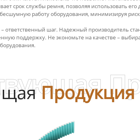
вает срок службы ремня, позволяя использовать его
бесшумную работу оборудования, минимизируя риски
я – ответственный шаг. Надежный производитель ста
енную поддержку. Не экономьте на качестве – выбир
оборудования.
твующая П
ющая
Продукция