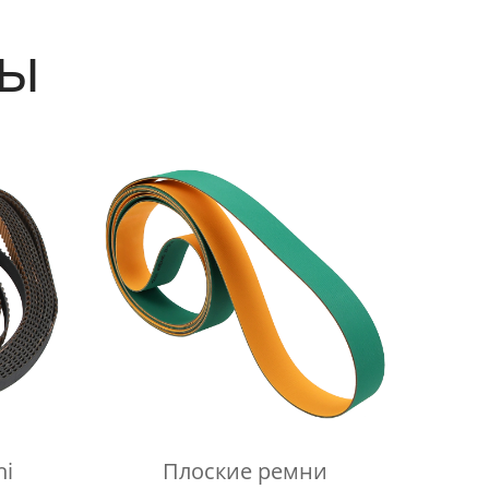
ты
hi
Плоские ремни