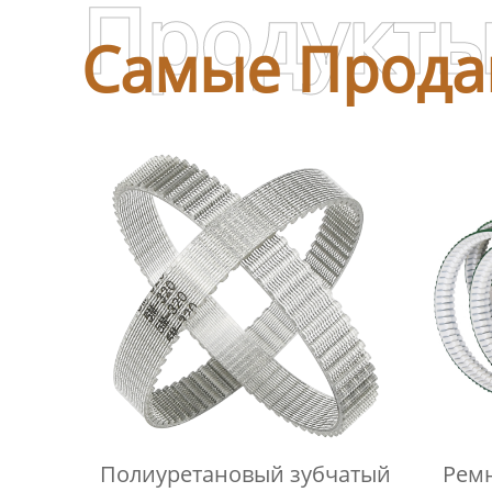
Продукт
Самые Прода
Полиуретановый зубчатый
Рем