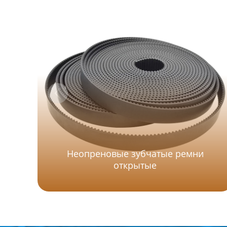
Неопреновые зубчатые ремни
открытые