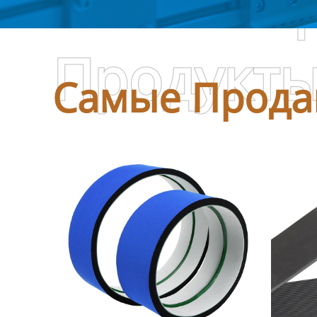
Самые П
Продукт
Самые Прода