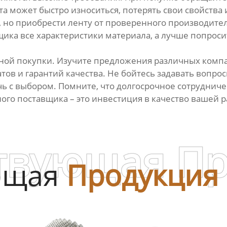
а может быстро износиться, потерять свои свойства
 но приобрести ленту от проверенного производител
щика все характеристики материала, а лучше попроси
ной покупки. Изучите предложения различных компан
ов и гарантий качества. Не бойтесь задавать вопро
очь с выбором. Помните, что долгосрочное сотрудни
ого поставщика – это инвестиция в качество вашей р
твующая П
ющая
Продукция