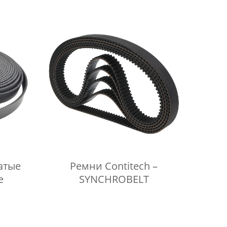
атые
Ремни Contitech –
е
SYNCHROBELT