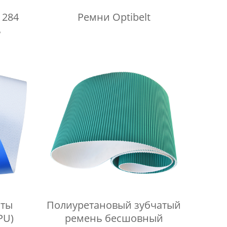
1284
Ремни Optibelt
ь
нты
Полиуретановый зубчатый
PU)
ремень бесшовный