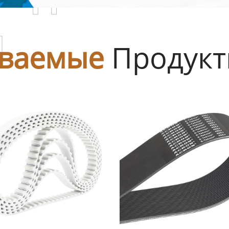
ы
ваемые
Продук