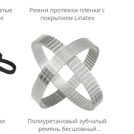
атые
Ремни протяжки пленки с
ые
покрытием Linatex
ни
Полиуретановый зубчатый
ь
ремень бесшовный