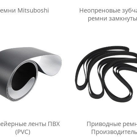
емни Mitsuboshi
Неопреновые зубч
ремни замкнут
ейерные ленты ПВХ
Приводные рем
(PVC)
Производител