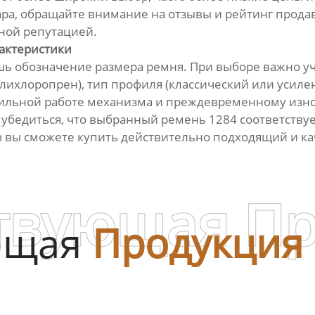
а, обращайте внимание на отзывы и рейтинг продавца
ной репутацией.
рактеристики
ишь обозначение размера ремня. При выборе важно уч
ихлоропрен), тип профиля (классический или усиленн
вильной работе механизма и преждевременному изно
убедиться, что выбранный ремень 1284 соответству
в вы сможете купить действительно подходящий и к
твующая П
ющая
Продукция