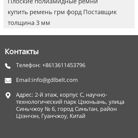
Плоские полиамидные ремни
купить ремень грм форд Поставщик
толщина 3 мм
Контакты
Телефон:
+8613611453796

Email:
info@gdlbelt.com

Адрес: 2-й этаж, корпус C, научно-

технологический парк Цзюньань, улица
Синьчжоу № 6, город Синьтан, район
Цзэнчэн, Гуанчжоу, Китай