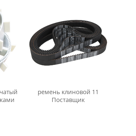
бчатый
ремень клиновой 11
дками
Поставщик