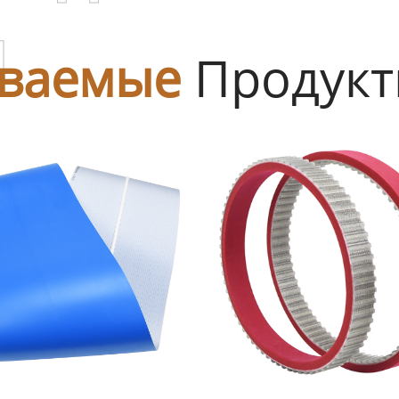
ы
ваемые
Продук