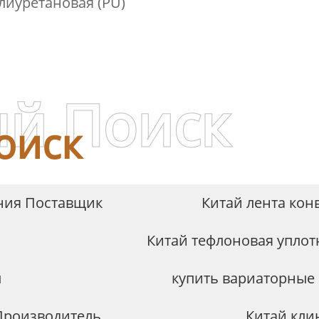
лиуретановая (PU)
й Поиск
оиск
ния Поставщик
Китай лента кон
Китай тефлоновая уплот
ы
купить вариаторные
Производитель
Китай кли