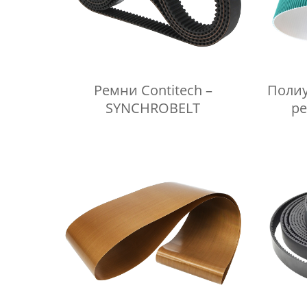
Ремни Contitech –
Полиу
SYNCHROBELT
р