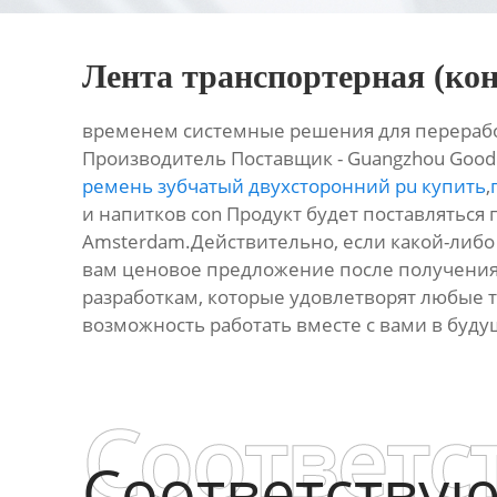
Лента транспортерная (ко
временем системные решения для переработ
Производитель Поставщик - Guangzhou Goodly
ремень зубчатый двухсторонний pu купить
,
и напитков con Продукт будет поставляться п
Amsterdam.Действительно, если какой-либо 
вам ценовое предложение после получения
разработкам, которые удовлетворят любые 
возможность работать вместе с вами в буду
Соответс
Соответству