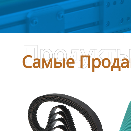
Самые П
Продукт
Самые Прода