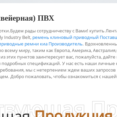
нвейерная) ПВХ
ки.Будем рады сотрудничеству с Вами! купить Лент
 Industry Belt,
ремень клиновый приводный Постав
приводные ремни киа Производитель
. Вдохновленн
о всему миру, таким как Европа, Америка, Австралия,Ch
из этих пунктов заинтересует вас, пожалуйста, дайте
 подробных спецификаций. У нас есть наши личные 
требования, мы с нетерпением ждем ваших запросов
щем. Добро пожаловать, чтобы ознакомиться с нашей
твующая П
ющая
Продукция