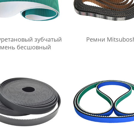
ретановый зубчатый
Ремни Mitsubos
емень бесшовный