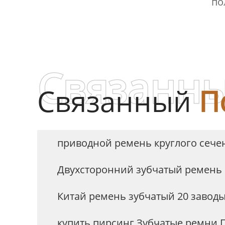
по
Связанны
Связанный
П
приводной ремень круглого сече
Двухсторонний зубчатый ремень
Китай ремень зубчатый 20 завод
купить пирсинг Зубчатые ремни 