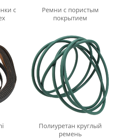
нки с
Ремни с пористым
ex
покрытием
hi
Полиуретан круглый
ремень