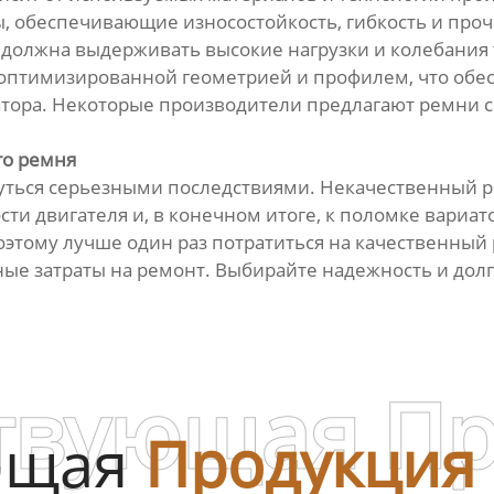
 обеспечивающие износостойкость, гибкость и прочн
ая должна выдерживать высокие нагрузки и колебани
с оптимизированной геометрией и профилем, что об
тора. Некоторые производители предлагают ремни с
го ремня
ться серьезными последствиями. Некачественный ре
и двигателя и, в конечном итоге, к поломке вариато
этому лучше один раз потратиться на качественный 
ные затраты на ремонт. Выбирайте надежность и до
твующая П
ющая
Продукция