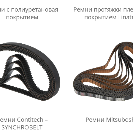
уретановая
Ремни протяжки пле
покрытием
покрытием Linat
емни Contitech –
Ремни Mitsubos
SYNCHROBELT