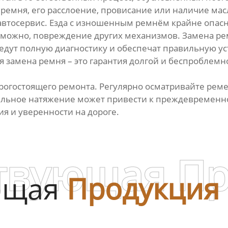
ремня, его расслоение, провисание или наличие масл
автосервис. Езда с изношенным ремнём крайне опасна
озможно, повреждение других механизмов. Замена рем
едут полную диагностику и обеспечат правильную ус
замена ремня – это гарантия долгой и беспроблемно
рогостоящего ремонта. Регулярно осматривайте рем
ильное натяжение может привести к преждевременно
ия и уверенности на дороге.
твующая П
ющая
Продукция