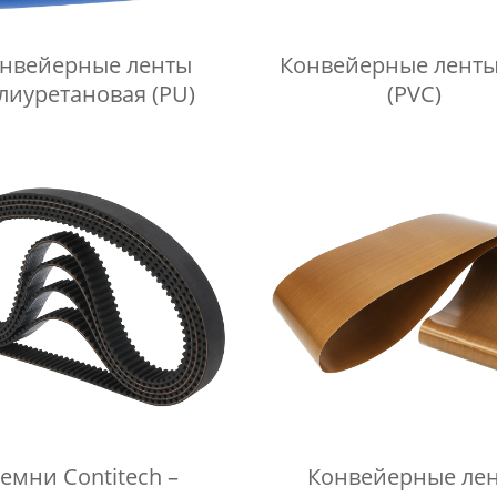
нвейерные ленты
Конвейерные лент
лиуретановая (PU)
(PVC)
емни Contitech –
Конвейерные лен