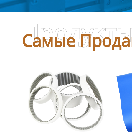
Самые П
Продукт
Самые Прода