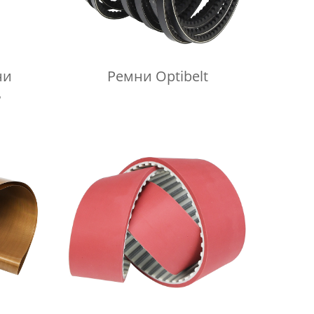
ни
Ремни Optibelt
ь