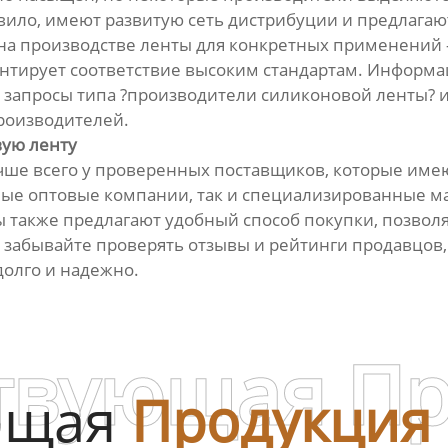
вило, имеют развитую сеть дистрибуции и предлага
 на производстве ленты для конкретных применений
нтирует соответствие высоким стандартам. Информа
ь запросы типа ?производители силиконовой ленты? и
производителей.
вую ленту
чше всего у проверенных поставщиков, которые име
упные оптовые компании, так и специализированные
 также предлагают удобный способ покупки, позволя
е забывайте проверять отзывы и рейтинги продавцов
долго и надежно.
твующая П
ющая
Продукция