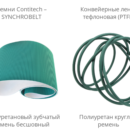
емни Contitech –
Конвейерные лен
SYNCHROBELT
тефлоновая (PTF
ретановый зубчатый
Полиуретан круг
емень бесшовный
ремень