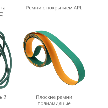
та
Ремни с покрытием APL
E)
лый
Плоские ремни
полиамидные