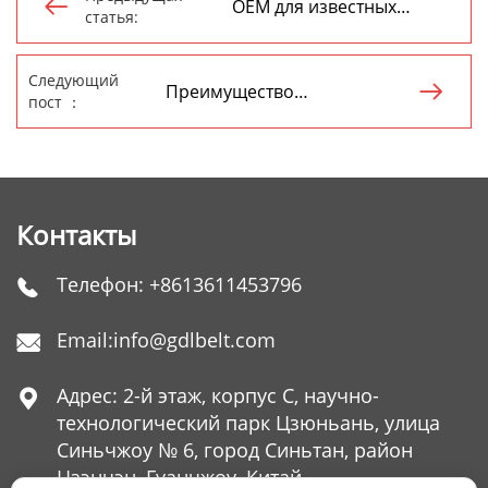
OEM для известных

статья:
брендов
Следующий
Преимущество

пост ：
обслуживания
Контакты
Телефон:
+8613611453796

Email:
info@gdlbelt.com

Адрес: 2-й этаж, корпус C, научно-

технологический парк Цзюньань, улица
Синьчжоу № 6, город Синьтан, район
Цзэнчэн, Гуанчжоу, Китай