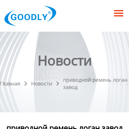
Главная
Продукция
ОТРАСЛИ
Категория
Новости
Новости
приводной ремень логан
Контакты
Главная
Новости


завод
приводной ремень логан завод