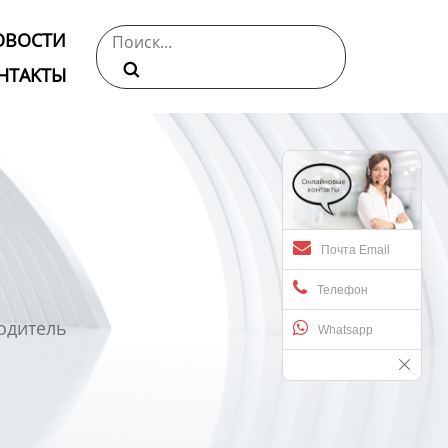
ОВОСТИ

НТАKTЫ
Почта Email
Телефон
одитель
Whatsapp