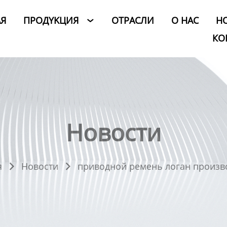
АЯ
ПРОДYKЦИЯ
ОТРАСЛИ
O HAC
Н

КО
Новости
я
Новости
приводной ремень логан произв

