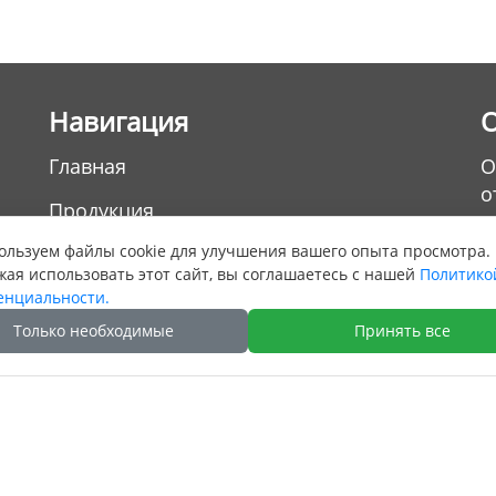
Hавигация
Главная
О
о
Продукция
льзуем файлы cookie для улучшения вашего опыта просмотра.
Новости
ая использовать этот сайт, вы соглашаетесь с нашей
Политико
Категория
енциальности.
Только необходимые
Принять все
Контакты
,
ht © Guangzhou GOODLY Industry Belt Co. Ltd. All Rights R