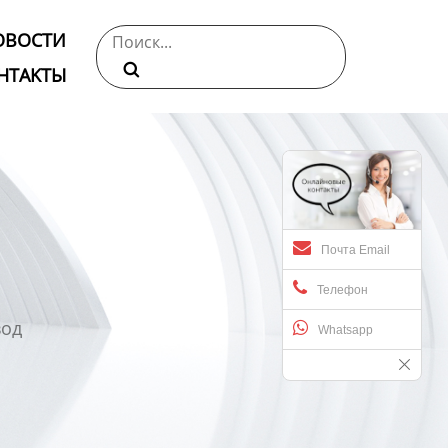
ОВОСТИ

НТАKTЫ
Почта Email
Телефон
вод
Whatsapp