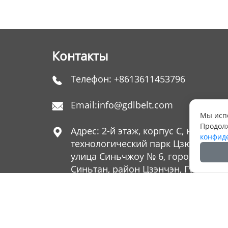
Контакты
Телефон:
+8613611453796

Email:
info@gdlbelt.com

Мы испо
Продолж
Адрес: 2-й этаж, корпус C, научно-

конфид
технологический парк Цзюньань,
улица Синьчжоу № 6, город
Синьтан, район Цзэнчэн, Гуанчжоу
Китай
Copyrig