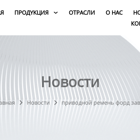
АЯ
ПРОДYKЦИЯ
ОТРАСЛИ
O HAC
Н

КО
Новости
авная
Новости
приводной ремень форд за

