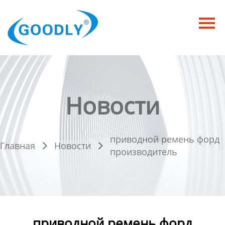
Главная
Продукция
ОТРАСЛИ
Категория
Новости
Новости
приводной ремень форд
Контакты
Главная
Новости


производитель
приводной ремень форд