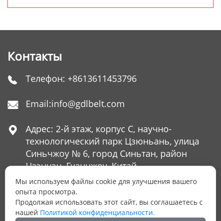
завод
Контакты
Телефон:
+8613611453796

Email:
info@gdlbelt.com

Адрес: 2-й этаж, корпус C, научно-

технологический парк Цзюньань, улица
Синьчжоу № 6, город Синьтан, район
Цзэнчэн, Гуанчжоу, Китай
Мы используем файлы cookie для улучшения вашего
опыта просмотра.
Продолжая использовать этот сайт, вы соглашаетесь с
ОСТАЛИСЬ ВОПРОСЫ?
нашей
Политикой конфиденциальности.