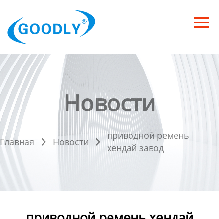
Главная
Продукция
ОТРАСЛИ
Категория
Новости
Новости
приводной ремень
Контакты
Главная
Новости


хендай завод
приводной ремень хендай