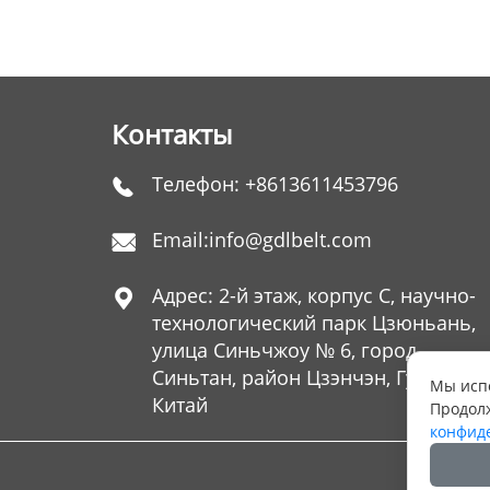
Контакты
Телефон:
+8613611453796

Email:
info@gdlbelt.com

Адрес: 2-й этаж, корпус C, научно-

технологический парк Цзюньань,
улица Синьчжоу № 6, город
Синьтан, район Цзэнчэн, Гуанчжоу
Мы испо
Китай
Продолж
конфид
Copyrig