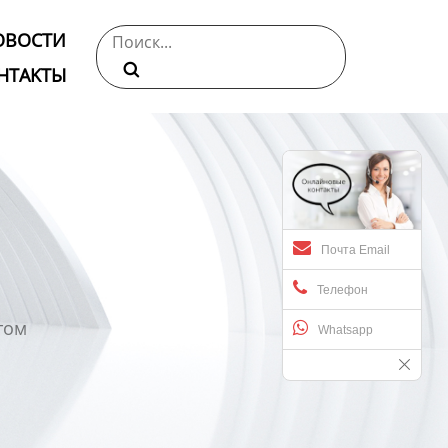
ОВОСТИ

НТАKTЫ
Почта Email
Телефон
том
Whatsapp