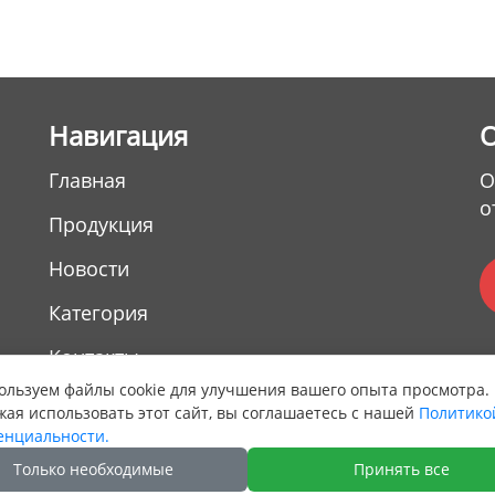
Hавигация
Главная
О
о
Продукция
Новости
Категория
Контакты
,
льзуем файлы cookie для улучшения вашего опыта просмотра.
ая использовать этот сайт, вы соглашаетесь с нашей
Политико
енциальности.
Только необходимые
Принять все
ht © Guangzhou GOODLY Industry Belt Co. Ltd. All Rights R