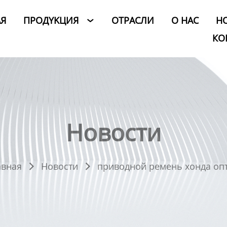
АЯ
ПРОДYKЦИЯ
ОТРАСЛИ
O HAC
Н

КО
Новости
авная
Новости
приводной ремень хонда оп

