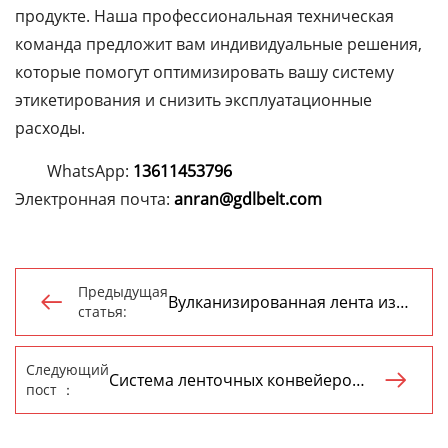
продукте. Наша профессиональная техническая
команда предложит вам индивидуальные решения,
которые помогут оптимизировать вашу систему
этикетирования и снизить эксплуатационные
расходы.
WhatsApp:
13611453796
Электронная почта:
anran@gdlbelt.com
Предыдущая
Вулканизированная лента из

статья:
красной резины: Что это такое и
зачем она нужна?
Следующий
Система ленточных конвейеров :

пост ：
решение четырех основных
проблем обрабатывающей
промышленности и снижение