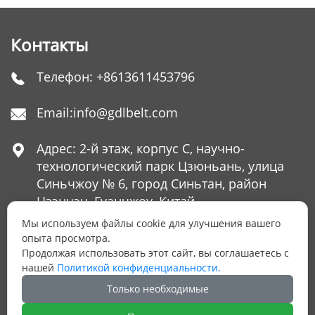
эксплуатационных расходов на
30%
Контакты
Телефон:
+8613611453796

Email:
info@gdlbelt.com

Адрес: 2-й этаж, корпус C, научно-

технологический парк Цзюньань, улица
Синьчжоу № 6, город Синьтан, район
Цзэнчэн, Гуанчжоу, Китай
Мы используем файлы cookie для улучшения вашего
опыта просмотра.
Продолжая использовать этот сайт, вы соглашаетесь с
ОСТАЛИСЬ ВОПРОСЫ?
нашей
Политикой конфиденциальности.
Оставьте нам Ваш номер телефона и мы
Только необходимые
ответим на них