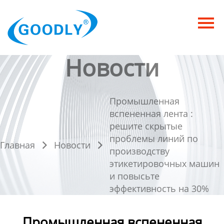
Главная
Продукция
Новости
ОТРАСЛИ
Категория
Промышленная
вспененная лента :
Новости
решите скрытые
проблемы линий по
Контакты
Главная
Новости


производству
этикетировочных машин
и повысьте
эффективность на 30%
Промышленная вспененная