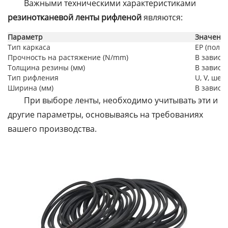
Важными техническими характеристиками
резинотканевой ленты рифленой
являются:
Параметр
Значени
Тип каркаса
EP (поли
Прочность на растяжение (N/mm)
В зависи
Толщина резины (мм)
В зависи
Тип рифления
U, V, шев
Ширина (мм)
В зависи
При выборе ленты, необходимо учитывать эти и
другие параметры, основываясь на требованиях
вашего производства.