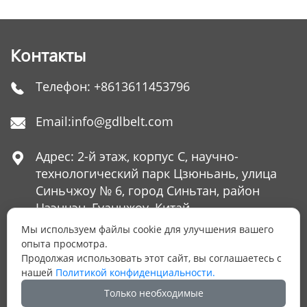
Контакты
Телефон:
+8613611453796

Email:
info@gdlbelt.com

Адрес: 2-й этаж, корпус C, научно-

технологический парк Цзюньань, улица
Синьчжоу № 6, город Синьтан, район
Цзэнчэн, Гуанчжоу, Китай
Мы используем файлы cookie для улучшения вашего
опыта просмотра.
Продолжая использовать этот сайт, вы соглашаетесь с
ОСТАЛИСЬ ВОПРОСЫ?
нашей
Политикой конфиденциальности.
Оставьте нам Ваш номер телефона и мы
Только необходимые