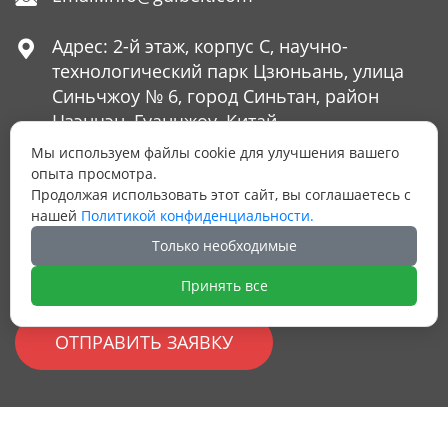
Адрес: 2-й этаж, корпус C, научно-

технологический парк Цзюньань, улица
Синьчжоу № 6, город Синьтан, район
Цзэнчэн, Гуанчжоу, Китай
Мы используем файлы cookie для улучшения вашего
опыта просмотра.
Продолжая использовать этот сайт, вы соглашаетесь с
ОСТАЛИСЬ ВОПРОСЫ?
нашей
Политикой конфиденциальности.
Оставьте нам Ваш номер телефона и мы
Только необходимые
ответим на них
Принять все
ОТПРАВИТЬ ЗАЯВКУ